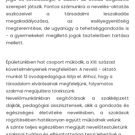
szerepet játszik. Fontos számunkra a nevelés-oktatás
eszközeivel a társadalmi leszakadás
megakadályozása, az esélyegyenlőség
megteremtése, de ugyanúgy a tehetséggondozás is
- a gyermekeket megillető jogok tiszteletben tartása
mellett.
Épületünkben hat csoport működik, a XXI. század
követelményeinek megfelelően.
A nevelő - oktató
munkát 13 óvodapedagógus látja el. Ahhoz, hogy a
társadalom elvárásainak megfeleljünk, folyamatos
szakmai megújulásra törekszünk.
Nevelőmunkánkban segítőtársak a szakképzett
dajkák, pedagógiai asszisztensek, akik a gondozás és
egészséges életvitelre nevelésben, a szokások
rögzítésében hatékonyan együtt működnek velünk.
A szinte teljes egészében megújult nevelőtestületünk
szakmai tudása és elhivatottsága teszi lehetővé a