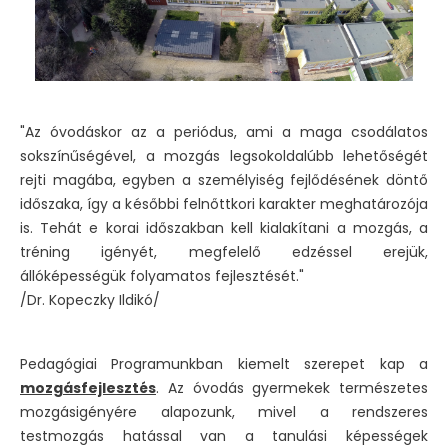
"Az óvodáskor az a periódus, ami a maga csodálatos
sokszínűségével, a mozgás legsokoldalúbb lehetőségét
rejti magába, egyben a személyiség fejlődésének döntő
időszaka, így a későbbi felnőttkori karakter meghatározója
is. Tehát e korai időszakban kell kialakítani a mozgás, a
tréning igényét, megfelelő edzéssel erejük,
állóképességük folyamatos fejlesztését."
/Dr. Kopeczky Ildikó/
Pedagógiai Programunkban kiemelt szerepet kap a
mozgásfejlesztés
. Az óvodás gyermekek természetes
mozgásigényére alapozunk, mivel a rendszeres
testmozgás hatással van a tanulási képességek