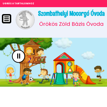
UGRÁS A TARTALOMHOZ
Szombathelyi Mocorgó Óvoda
Örökös Zöld Bázis Óvoda
II