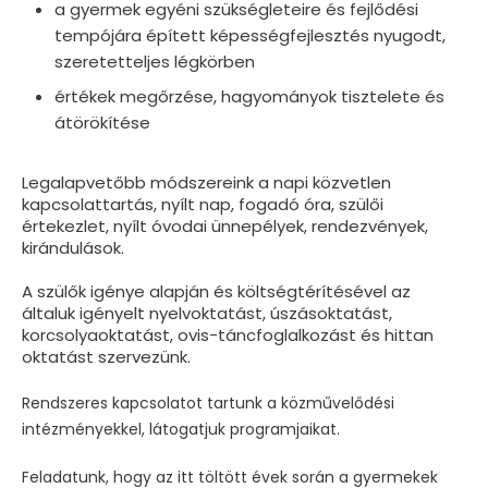
a gyermek egyéni szükségleteire és fejlődési
tempójára épített képességfejlesztés nyugodt,
szeretetteljes légkörben
értékek megőrzése, hagyományok tisztelete és
átörökítése
Legalapvetőbb módszereink a napi közvetlen
kapcsolattartás, nyílt nap, fogadó óra, szülői
értekezlet, nyílt óvodai ünnepélyek, rendezvények,
kirándulások.
A szülők igénye alapján és költségtérítésével az
általuk igényelt nyelvoktatást, úszásoktatást,
korcsolyaoktatást, ovis-táncfoglalkozást és hittan
oktatást szervezünk.
Rendszeres kapcsolatot tartunk a közművelődési
intézményekkel, látogatjuk programjaikat.
Feladatunk, hogy az itt töltött évek során a gyermekek