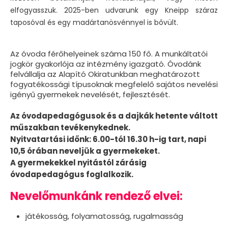
elfogyasszuk. 2025-ben udvarunk egy Kneipp száraz
taposóval és egy madártanösvénnyel is bővült.
Az óvoda férőhelyeinek száma 150 fő. A munkáltatói
jogkör gyakorlója az intézmény igazgató. Óvodánk
felvállalja az Alapító Okiratunkban meghatározott
fogyatékossági típusoknak megfelelő sajátos nevelési
igényű gyermekek nevelését, fejlesztését.
Az óvodapedagógusok és a dajkák hetente váltott
műszakban tevékenykednek.
Nyitvatartási időnk: 6.00-tól 16.30 h-ig tart, napi
10,5 órában neveljük a gyermekeket.
A gyermekekkel nyitástól zárásig
óvodapedagóg
us foglalkozik
.
Nevelőmunkánk rendező elvei:
játékosság, folyamatosság, rugalmasság