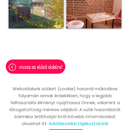
vissza az előző oldalra!
Weboldalunk sütiket (cookie) használ működése
folyamán annak érdekében, hogy a legjobb
Oldal információk
Adatkezelési tájékoztató
felhasználói élményt nyújthassa Önnek, valamint a
Impresszum
Sütik kezelése
látogatottság mérése céljából. A sütik használatát
bármikor letilthatja! Erről bővebb információkat
Akadálymentesítési nyilatkozat
olvashat itt:
Adatkezelési tájékoztatónk