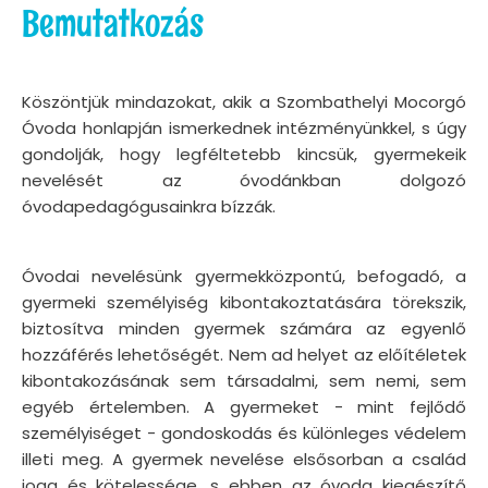
Bemutatkozás
Köszöntjük mindazokat, akik a Szombathelyi Mocorgó
Óvoda honlapján ismerkednek intézményünkkel, s úgy
gondolják, hogy legféltetebb kincsük, gyermekeik
nevelését az óvodánkban dolgozó
óvodapedagógusainkra bízzák.
Óvodai nevelésünk gyermekközpontú, befogadó, a
gyermeki személyiség kibontakoztatására törekszik,
biztosítva minden gyermek számára az egyenlő
hozzáférés lehetőségét. Nem ad helyet az előítéletek
kibontakozásának sem társadalmi, sem nemi, sem
egyéb értelemben. A gyermeket - mint fejlődő
személyiséget - gondoskodás és különleges védelem
illeti meg. A gyermek nevelése elsősorban a család
joga és kötelessége, s ebben az óvoda kiegészítő