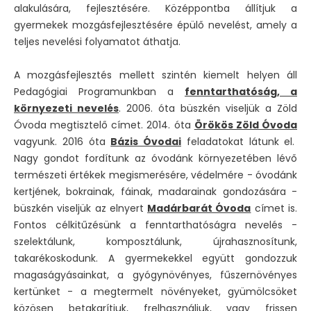
alakulására, fejlesztésére. Középpontba állítjuk a
gyermekek mozgásfejlesztésére épülő nevelést, amely a
teljes nevelési folyamatot áthatja.
A mozgásfejlesztés mellett szintén kiemelt helyen áll
Pedagógiai Programunkban a
fenntarthatóság, a
környezeti nevelés
. 2006. óta büszkén viseljük a Zöld
Óvoda megtisztelő címet. 2014. óta
Örökös Zöld Óvoda
vagyunk. 2016 óta
Bázis Óvodai
feladatokat látunk el.
Nagy gondot fordítunk az óvodánk környezetében lévő
természeti értékek megismerésére, védelmére - óvodánk
kertjének, bokrainak, fáinak, madarainak gondozására -
büszkén viseljük az elnyert
Madárbarát Óvoda
címet is.
Fontos célkitűzésünk a fenntarthatóságra nevelés -
szelektálunk, komposztálunk, újrahasznosítunk,
takarékoskodunk. A gyermekekkel együtt gondozzuk
magaságyásainkat, a gyógynövényes, fűszernövényes
kertünket - a megtermelt növényeket, gyümölcsöket
közösen betakarítjuk, frelhasználjuk, vagy frissen