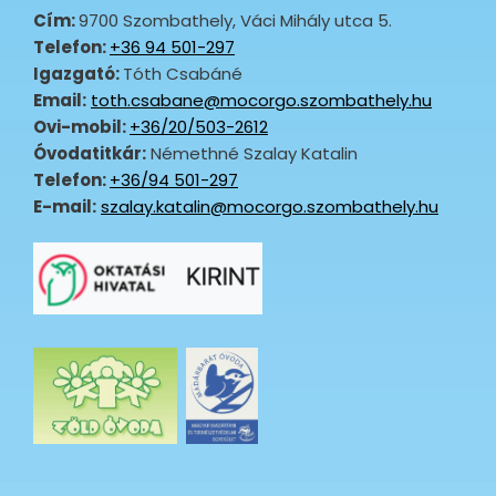
Cím:
9700 Szombathely, Váci Mihály utca 5.
Telefon:
+36 94 501-297
Igazgató:
Tóth Csabáné
Email:
toth.csabane@mocorgo.szombathely.hu
Ovi-mobil:
+36/20/503-2612
Óvodatitkár:
Némethné Szalay Katalin
Telefon:
+36/94 501-
297
E-mail:
szalay.katalin@mocorgo.szombathely.hu