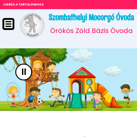
UGRÁS A TARTALOMHOZ
Szombathelyi Mocorgó Óvoda
Örökös Zöld Bázis Óvoda
II