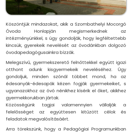
Köszöntjük mindazokat, akik a Szombathelyi Mocorgó
Óvoda Honlapján megismerkednek az
intézményünkkel, s úgy gondolják, hogy legféltettebb
kincsük, gyerekeik nevelését az óvodánkban dolgozó
óvodapedagógusainkra bízzák.
Melegszívű, gyermekszerető felnőttekkel együtt igazi
otthont adunk kisgyermekeik neveléséhez. Úgy
gondoljuk, minden szónál többet mond, ha az
édesanyák-édesapák kézen fogják gyermekeiket, s
ugyanazokhoz az óvó nénikhez kísérik el őket, akikhez
gyermekkorukban jártak.
Közösségünk tagjai valamennyien vállalják a
felelősséget az együttesen kitűzött célok és
feladatok megvalósításáért.
Arra törekszünk, hogy a Pedagógiai Programunkban