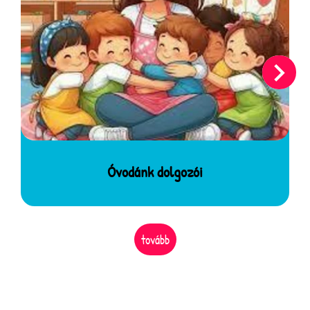
Óvodánk dolgozói
tovább