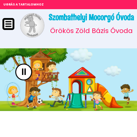
UGRÁS A TARTALOMHOZ
Szombathelyi Mocorgó Óvoda
Örökös Zöld Bázis Óvoda
II