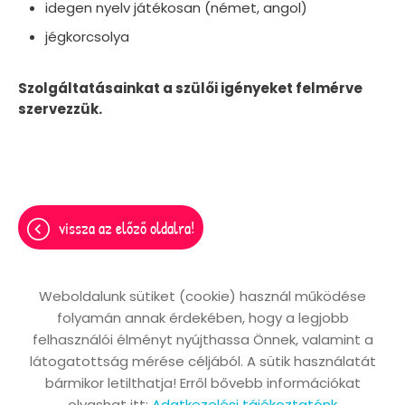
idegen nyelv játékosan (német, angol)
jégkorcsolya
Szolgáltatásainkat a szülői igényeket felmérve
szervezzük.
vissza az előző oldalra!
Weboldalunk sütiket (cookie) használ működése
folyamán annak érdekében, hogy a legjobb
Oldal információk
Adatkezelési tájékoztató
felhasználói élményt nyújthassa Önnek, valamint a
Impresszum
Sütik kezelése
látogatottság mérése céljából. A sütik használatát
bármikor letilthatja! Erről bővebb információkat
Akadálymentesítési nyilatkozat
olvashat itt:
Adatkezelési tájékoztatónk