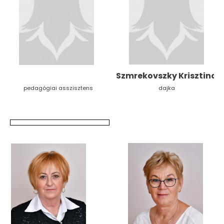
Szmrekovszky Krisztina
pedagógiai asszisztens
dajka