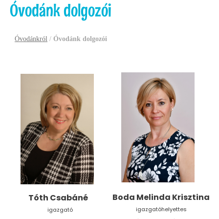
Óvodánk dolgozói
Óvodánkról
/
Óvodánk dolgozói
Boda Melinda Krisztina
Tóth Csabáné
igazgatóhelyettes
igazgató