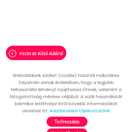
vissza az előző oldalra!
Weboldalunk sütiket (cookie) használ működése
folyamán annak érdekében, hogy a legjobb
Oldal információk
Adatkezelési tájékoztató
felhasználói élményt nyújthassa Önnek, valamint a
Impresszum
Sütik kezelése
látogatottság mérése céljából. A sütik használatát
bármikor letilthatja! Erről bővebb információkat
Akadálymentesítési nyilatkozat
olvashat itt:
Adatkezelési tájékoztatónk
© 2026 - Minden jog fenntartva
Testreszabás