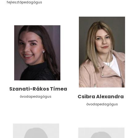
fejlesztőpedagógus
Szanati-Rákos Tímea
B
Csibra Alexandra
óvodapedagógus
ó
óvodapedagógus