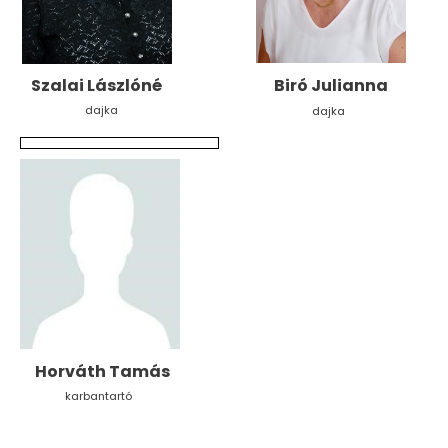
Szalai Lászlóné
Biró Julianna
dajka
dajka
Horváth Tamás
karbantartó