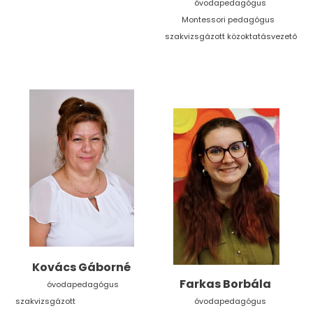
óvodapedagógus
Montessori pedagógus
szakvizsgázott közoktatásvezető
Kovács Gáborné
Farkas Borbála
óvodapedagógus
szakvizsgázott
óvodapedagógus