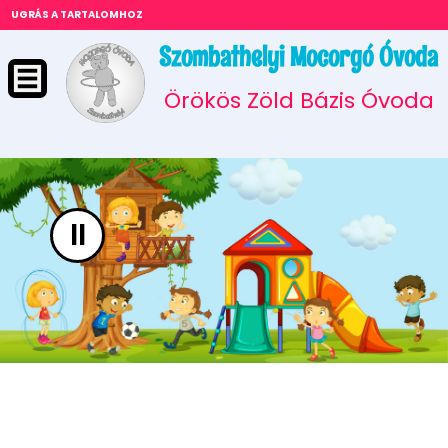
UGRÁS A TARTALOMHOZ
Szombathelyi Mocorgó Óvoda
Örökös Zöld Bázis Óvoda
II