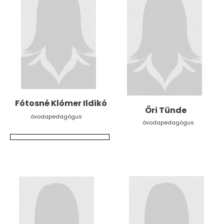
Fótosné Klómer Ildikó
Őri Tünde
óvodapedagógus
óvodapedagógus